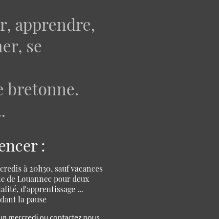
r, apprendre,
er, se
re bretonne.
.
ncer :
credis à 20h30, sauf vacances
ente de Louannec pour deux
lité, d'apprentissage ...
dant la pause
 un mercredi ou contactez nous