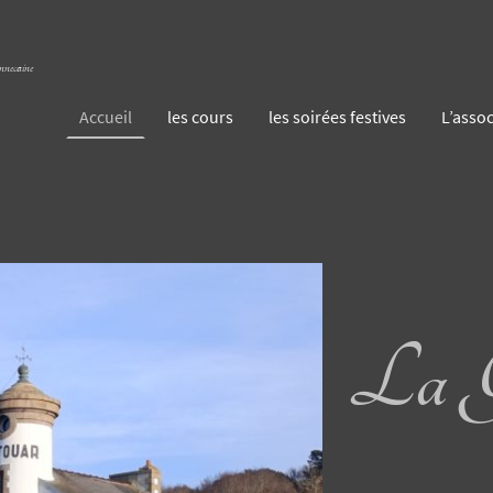
necaine
Accueil
les cours
les soirées festives
L’assoc
La G