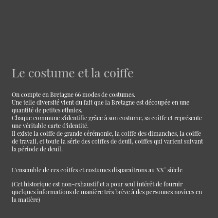
Le costume et la coiffe
On compte en Bretagne 66 modes de costumes.
Une telle diversité vient du fait que la Bretagne est découpée en une
quantité de petites ethnies.
Chaque commune s'identifie grâce à son costume, sa coiffe et représente
une véritable carte d'identité.
Il existe la coiffe de grande cérémonie, la coiffe des dimanches, la coiffe
de travail, et toute la série des coiffes de deuil, coiffes qui varient suivant
la période de deuil.
L'ensemble de ces coiffes et costumes disparaitrons au XX° siècle
(Cet historique est non-exhaustif et a pour seul intérêt de fournir
quelques informations de manière très brève à des personnes novices en
la matière)