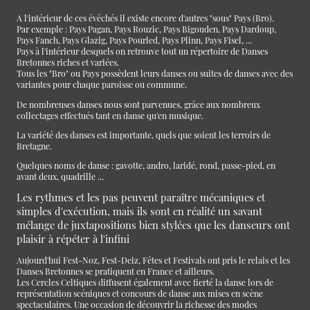
A l'intérieur de ces évêchés il existe encore d'autres "sous" Pays (Bro).
Par exemple : Pays Pagan, Pays Rouzic, Pays Bigouden, Pays Dardoup,
Pays Fanch, Pays Glazig, Pays Pourled, Pays Plinn, Pays Fisel, ...
Pays à l'intérieur desquels on retrouve tout un répertoire de Danses
Bretonnes riches et variées.
Tous les "Bro" ou Pays possèdent leurs danses ou suites de danses avec des
variantes pour chaque paroisse ou commune.
De nombreuses danses nous sont parvenues, grâce aux nombreux
collectages effectués tant en danse qu'en musique.
La variété des danses est importante, quels que soient les terroirs de
Bretagne.
Quelques noms de danse : gavotte, andro, laridé, rond, passe-pied, en
avant deux, quadrille ...
Les rythmes et les pas peuvent paraître mécaniques et
simples d'exécution, mais ils sont en réalité un savant
mélange de juxtapositions bien stylées que les danseurs ont
plaisir à répéter à l'infini
Aujourd'hui Fest-Noz, Fest-Deiz, Fêtes et Festivals ont pris le relais et les
Danses Bretonnes se pratiquent en France et ailleurs.
Les Cercles Celtiques diffusent également avec fierté la danse lors de
représentation scéniques et concours de danse aux mises en scène
spectaculaires. Une occasion de découvrir la richesse des modes